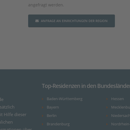
angefragt werden.
ANFRAGE AN EINRICHTUNGEN DER REGION
Top-Residenzen in den Bundeslände
de
Baden-Württemberg
Hessen
ätzlich
Bayern
Mecklenb
it Hilfe dieser
Berlin
Niedersac
nlichen
Brandenburg
Nordrhein
ormationen über