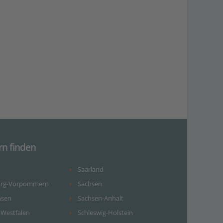
rn finden
Saarland
urg-Vorpommern
Sachsen
hsen
Sachsen-Anhalt
-Westfalen
Schleswig-Holstein