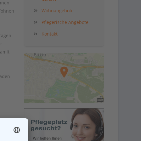
innen
Wohnangebote
 Wohnen
Pflegerische Angebote
Kontakt
ragen
ur
damit
laden