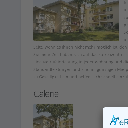
In
un
zu
pr
So
un
Seite, wenn es Ihnen nicht mehr möglich ist, den
Sie mehr Zeit haben, sich auf das zu konzentriere
Eine Notrufeinrichtung in jeder Wohnung und d
Standardleistungen und sind im günstigen Mietpre
zu Geselligkeit ein und helfen, sich schnell ein
Galerie