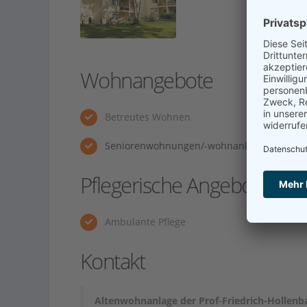
Wohnangebote
Betreutes Wohnen
Seniorenwohnungen/-wohnanlage
Pflegerische Angebote
Ambulante Pflege
Kontakt
Altenwohnanlage der Prof-Friedrich-Hollenb