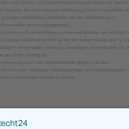
 den rund 200 Ein- und Zweizimmerwohnungen bieten wir Senior
d Senioren, die ihren Haushalt selbständig führen, individuelles
 günstigen Konditionen verbunden mit der Sicherheit eines
ofessionellen Betreuungsangebotes.
 kümmern sich unsere Betreuerinnen und Betreuer um wichtige F
d sind persönlich vor Ort für Sie da. Wir stehen mit Rat und Tat z
 Alltag in seinem vollen Umfang zu bewältigen, und entlasten Sie, 
n, was Ihnen wichtig ist.
ie Betreuung durch das Mitarbeiterteam gehören zu den
is enthalten. Vielfältige Freizeitaktivitäten und Veranstaltungen 
zuleben und Nachbarn kennen zu lernen.