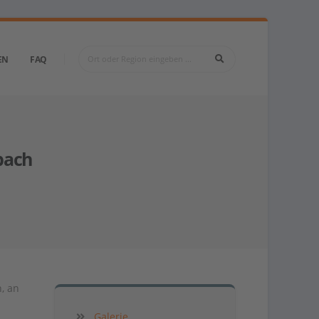
EN
FAQ
bach
, an
Galerie