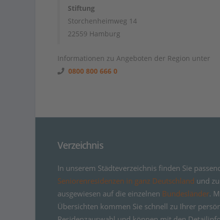
Stiftung
Storchenheimweg 14
22559 Hamburg
Informationen zu Angeboten der Region unter
0800 800 666 0
Verzeichnis
In unserem Städteverzeichnis finden Sie passen
Seniorenresidenzen in ganz Deutschland
und zus
ausgewiesen auf die einzelnen
Bundesländer
. M
Übersichten kommen Sie schnell zu Ihrer persö
Residenzauswahl und können mit den Detailinf