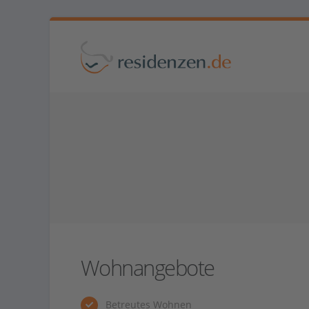
Wohnangebote
Betreutes Wohnen