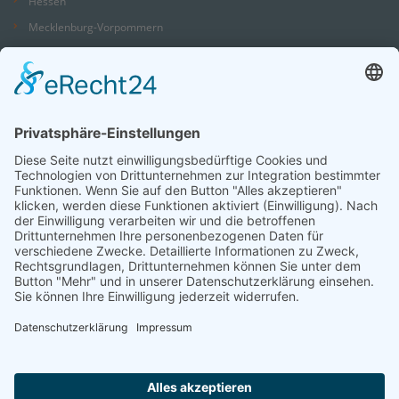
Hessen
Mecklenburg-Vorpommern
Niedersachsen
Nordrhein-Westfalen
Rheinland-Pfalz
Saarland
Sachsen
Sachsen-Anhalt
Schleswig-Holstein
Thüringen
Sie suchen einen Platz in einer Seniorenresidenz?
Wir sind auch telefonisch für Sie da und helfen.